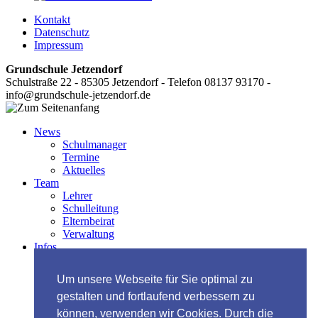
Kontakt
Datenschutz
Impressum
Grundschule Jetzendorf
Schulstraße 22 - 85305 Jetzendorf - Telefon 08137 93170 -
info@grundschule-jetzendorf.de
News
Schulmanager
Termine
Aktuelles
Team
Lehrer
Schulleitung
Elternbeirat
Verwaltung
Infos
Schuleinschreibung
Mittagsbetreuung
Um unsere Webseite für Sie optimal zu
Schulmanager
gestalten und fortlaufend verbessern zu
Beratung
Downloads
können, verwenden wir Cookies. Durch die